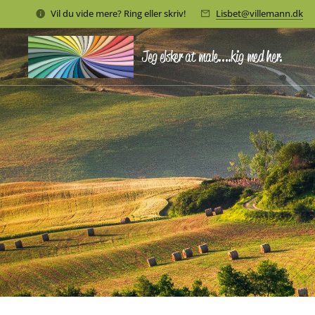
Vil du vide mere? Ring eller skriv!
Lisbet@villemann.dk
Jeg elsker at male....kig med her.